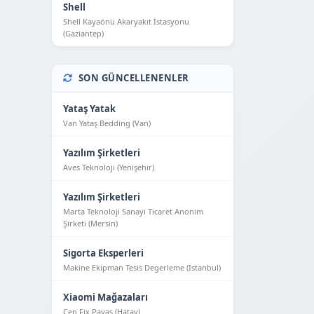
Shell
Shell Kayaönü Akaryakıt İstasyonu
(Gaziantep)
SON GÜNCELLENENLER
Yataş Yatak
Van Yataş Bedding (Van)
Yazılım Şirketleri
Aves Teknoloji (Yeni̇şehi̇r)
Yazılım Şirketleri
Marta Teknoloji Sanayi Ticaret Anonim
Şirketi (Mersin)
Sigorta Eksperleri
Makine Ekipman Tesis Degerleme (İstanbul)
Xiaomi Mağazaları
Cep Fix Payas (Hatay)