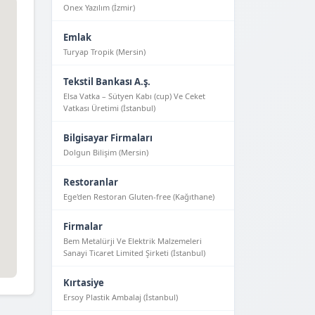
Onex Yazılım (İzmir)
Emlak
Turyap Tropik (Mersin)
Tekstil Bankası A.ş.
Elsa Vatka – Sütyen Kabı (cup) Ve Ceket
Vatkası Üretimi (İstanbul)
Bilgisayar Firmaları
Dolgun Bilişim (Mersin)
Restoranlar
Ege'den Restoran Gluten-free (Kağıthane)
Firmalar
Bem Metalürji Ve Elektrik Malzemeleri
Sanayi Ticaret Limited Şirketi (İstanbul)
Kırtasiye
Ersoy Plastik Ambalaj (İstanbul)