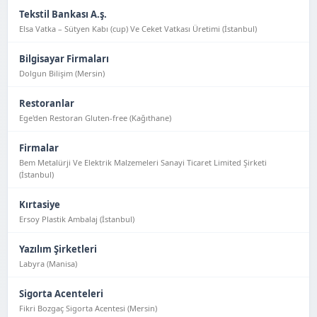
Tekstil Bankası A.ş.
Elsa Vatka – Sütyen Kabı (cup) Ve Ceket Vatkası Üretimi (İstanbul)
Bilgisayar Firmaları
Dolgun Bilişim (Mersin)
Restoranlar
Ege'den Restoran Gluten-free (Kağıthane)
Firmalar
Bem Metalürji Ve Elektrik Malzemeleri Sanayi Ticaret Limited Şirketi
(İstanbul)
Kırtasiye
Ersoy Plastik Ambalaj (İstanbul)
Yazılım Şirketleri
Labyra (Manisa)
Sigorta Acenteleri
Fikri Bozgaç Sigorta Acentesi (Mersin)