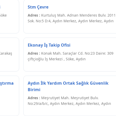
i
Stm Çevre
Söke
Adres :
Kurtuluş Mah. Adnan Menderes Bulv. 2011
Sok. No:5 D:4, Aydın Merkez, Aydın Merkez, Aydın
Ekonay İş Takip Ofisi
Karakaş
Adres :
Konak Mah. Saraçlar Cd. No:23 Daire: 309
çiftçioğlu İş Merkezi , Söke, Aydın
aştırma
Aydın İlk Yardım Ortak Sağlık Güvenlik
Birimi
Adres :
Meşrutiyet Mah. Meşrutiyet Bulv.
No:29/a/b/c, Aydın Merkez, Aydın Merkez, Aydın