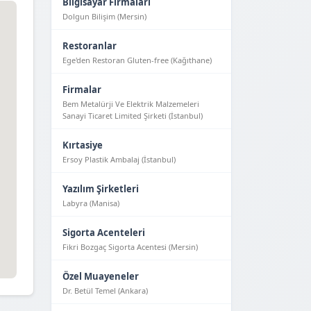
Bilgisayar Firmaları
Dolgun Bilişim (Mersin)
Restoranlar
Ege'den Restoran Gluten-free (Kağıthane)
Firmalar
Bem Metalürji Ve Elektrik Malzemeleri
Sanayi Ticaret Limited Şirketi (İstanbul)
Kırtasiye
Ersoy Plastik Ambalaj (İstanbul)
Yazılım Şirketleri
Labyra (Manisa)
Sigorta Acenteleri
Fikri Bozgaç Sigorta Acentesi (Mersin)
Özel Muayeneler
Dr. Betül Temel (Ankara)