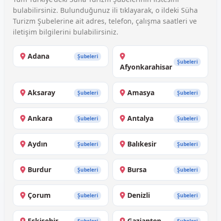
bulabilirsiniz. Bulunduğunuz ili tıklayarak, o ildeki Süha
Turizm Şubelerine ait adres, telefon, çalışma saatleri ve
iletişim bilgilerini bulabilirsiniz.
Adana
Şubeleri
Şubeleri
Afyonkarahisar
Aksaray
Amasya
Şubeleri
Şubeleri
Ankara
Antalya
Şubeleri
Şubeleri
Aydın
Balıkesir
Şubeleri
Şubeleri
Burdur
Bursa
Şubeleri
Şubeleri
Çorum
Denizli
Şubeleri
Şubeleri
Eskişehir
Gaziantep