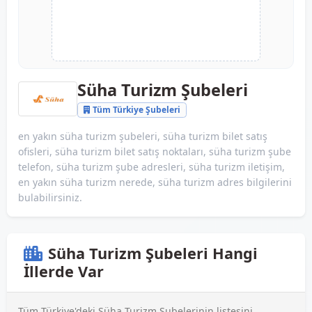
Süha Turizm Şubeleri
Tüm Türkiye Şubeleri
en yakın süha turizm şubeleri, süha turizm bilet satış
ofisleri, süha turizm bilet satış noktaları, süha turizm şube
telefon, süha turizm şube adresleri, süha turizm iletişim,
en yakın süha turizm nerede, süha turizm adres bilgilerini
bulabilirsiniz.
Süha Turizm Şubeleri Hangi
İllerde Var
Tüm Türkiye'deki Süha Turizm Şubelerinin listesini