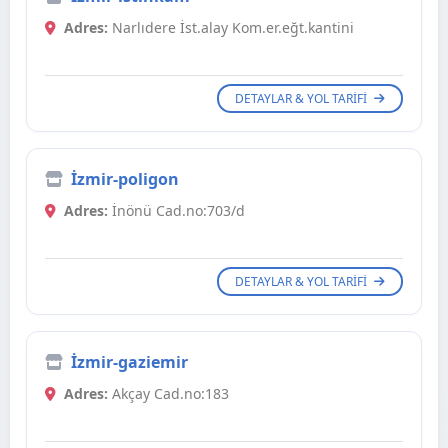
Adres:
Narlıdere İst.alay Kom.er.eğt.kantini
DETAYLAR & YOL TARIFI
İzmir-poligon
Adres:
İnönü Cad.no:703/d
DETAYLAR & YOL TARIFI
İzmir-gaziemir
Adres:
Akçay Cad.no:183