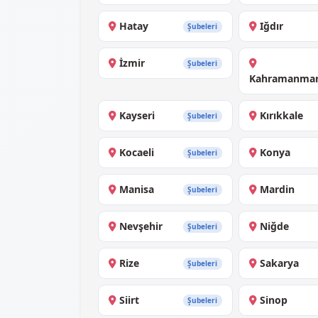
Hatay
Iğdır
Şubeleri
İzmir
Şubeleri
Kahramanmar
Kayseri
Kırıkkale
Şubeleri
Kocaeli
Konya
Şubeleri
Manisa
Mardin
Şubeleri
Nevşehir
Niğde
Şubeleri
Rize
Sakarya
Şubeleri
Siirt
Sinop
Şubeleri