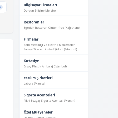
Bilgisayar Firmaları
i
Dolgun Bilişim (Mersin)
Restoranlar
Ege'den Restoran Gluten-free (Kağıthane)
Firmalar
Bem Metalürji Ve Elektrik Malzemeleri
Sanayi Ticaret Limited Şirketi (İstanbul)
Kırtasiye
Ersoy Plastik Ambalaj (İstanbul)
Yazılım Şirketleri
Labyra (Manisa)
Sigorta Acenteleri
Fikri Bozgaç Sigorta Acentesi (Mersin)
Özel Muayeneler
Dr. Betül Temel (Ankara)