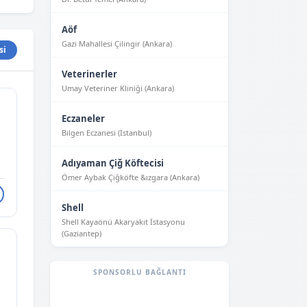
Aöf
Gazi Mahallesi Çilingir (Ankara)
si
Veterinerler
Umay Veteriner Kliniği (Ankara)
Eczaneler
Bilgen Eczanesi (İstanbul)
Adıyaman Çiğ Köftecisi
Ömer Aybak Çiğköfte &ızgara (Ankara)
Shell
Shell Kayaönü Akaryakıt İstasyonu
(Gaziantep)
SPONSORLU BAĞLANTI