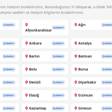
nin listesini bulabilirsiniz. Bulunduğunuz ili tıklayarak, o ildeki Tef
alışma saatleri ve iletişim bilgilerini bulabilirsiniz.
Ağrı
Şubeleri
Şubeler
Şubeleri
Afyonkarahisar
Ankara
Antalya
Şubeleri
Şubeleri
Şubeler
Bartın
Batman
Şubeleri
Şubeleri
Şubeler
Bolu
Bursa
Şubeleri
Şubeleri
Şubeler
Denizli
Diyarbakır
Şubeleri
Şubeleri
Şubeler
Elazığ
Erzincan
Şubeleri
Şubeleri
Şubeler
Gaziantep
Giresun
Şubeleri
Şubeleri
Şubeler