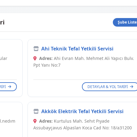
ri
Şube Liste
Ahi Teknik Tefal Yetkili Servisi
ular
Adres:
Ahi Evran Mah. Mehmet Ali Yapıcı Bulv.
Ppt Yanı No:7
RIFI
DETAYLAR & YOL TARIFI
Akkök Elektrik Tefal Yetkili Servisi
ad.nedım
Adres:
Kurtulus Mah. Sehıt Pıyade
Assubayçavus Alpaslan Koca Cad No: 18/a31200