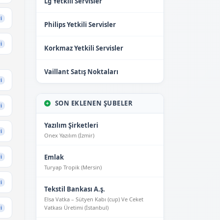
Lg Yetkili Servisler
i
Philips Yetkili Servisler
i
Korkmaz Yetkili Servisler
Vaillant Satış Noktaları
i
SON EKLENEN ŞUBELER
i
Yazılım Şirketleri
i
Onex Yazılım (İzmir)
Emlak
i
Turyap Tropik (Mersin)
i
Tekstil Bankası A.ş.
Elsa Vatka – Sütyen Kabı (cup) Ve Ceket
Vatkası Üretimi (İstanbul)
i