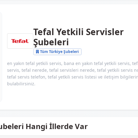
Tefal Yetkili Servisler
Şubeleri
Tüm Türkiye Şubeleri
en yakın tefal yetkili servis, bana en yakın tefal yetkili servis, tef
servis, tefal nerede, tefal servisleri nerede, tefal yetkili servis n
tefal servis telefon, tefal yetkili servis listesi ve iletişim bilgileri
bulabilirsiniz.
Şubeleri Hangi İllerde Var