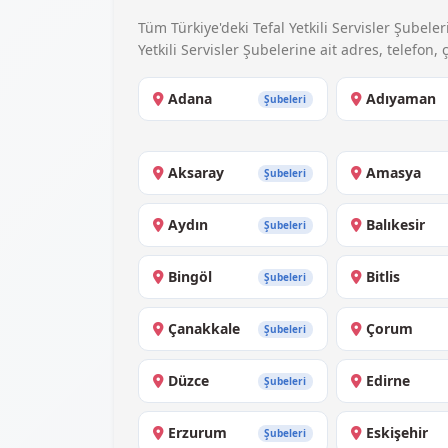
Tüm Türkiye'deki Tefal Yetkili Servisler Şubeleri
Yetkili Servisler Şubelerine ait adres, telefon, ç
Adana
Adıyaman
Şubeleri
Aksaray
Amasya
Şubeleri
Aydın
Balıkesir
Şubeleri
Bingöl
Bitlis
Şubeleri
Çanakkale
Çorum
Şubeleri
Düzce
Edirne
Şubeleri
Erzurum
Eskişehir
Şubeleri