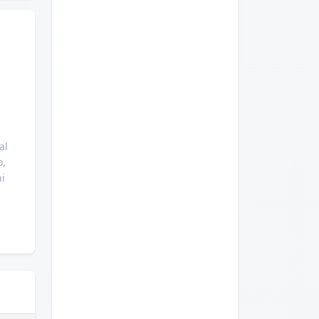
al
o,
ni