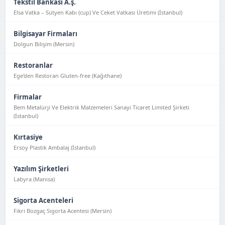
Tekstil Bankası A.ş.
Elsa Vatka – Sütyen Kabı (cup) Ve Ceket Vatkası Üretimi (İstanbul)
Bilgisayar Firmaları
Dolgun Bilişim (Mersin)
Restoranlar
Ege'den Restoran Gluten-free (Kağıthane)
Firmalar
Bem Metalürji Ve Elektrik Malzemeleri Sanayi Ticaret Limited Şirketi
(İstanbul)
Kırtasiye
Ersoy Plastik Ambalaj (İstanbul)
Yazılım Şirketleri
Labyra (Manisa)
Sigorta Acenteleri
Fikri Bozgaç Sigorta Acentesi (Mersin)