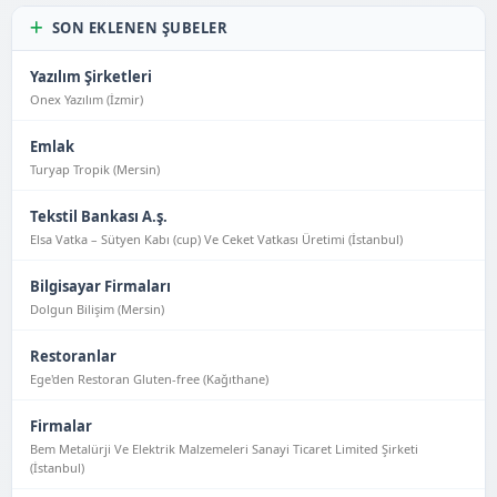
SON EKLENEN ŞUBELER
Yazılım Şirketleri
Onex Yazılım (İzmir)
Emlak
Turyap Tropik (Mersin)
Tekstil Bankası A.ş.
Elsa Vatka – Sütyen Kabı (cup) Ve Ceket Vatkası Üretimi (İstanbul)
Bilgisayar Firmaları
Dolgun Bilişim (Mersin)
Restoranlar
Ege'den Restoran Gluten-free (Kağıthane)
Firmalar
Bem Metalürji Ve Elektrik Malzemeleri Sanayi Ticaret Limited Şirketi
(İstanbul)