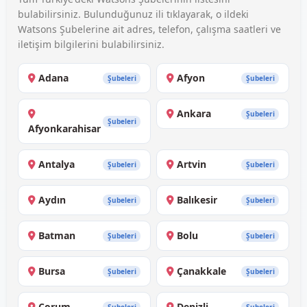
bulabilirsiniz. Bulunduğunuz ili tıklayarak, o ildeki
Watsons Şubelerine ait adres, telefon, çalışma saatleri ve
iletişim bilgilerini bulabilirsiniz.
Adana
Afyon
Şubeleri
Şubeleri
Ankara
Şubeleri
Şubeleri
Afyonkarahisar
Antalya
Artvin
Şubeleri
Şubeleri
Aydın
Balıkesir
Şubeleri
Şubeleri
Batman
Bolu
Şubeleri
Şubeleri
Bursa
Çanakkale
Şubeleri
Şubeleri
Çorum
Denizli